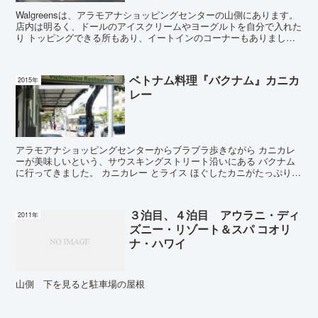
Walgreensは、アラモアナショッピングセンターの山側にあります。
店内は明るく、ドールのアイスクリームやヨーグルトを自分で入れた
り トッピングできる所もあり、イートインのコーナーもありまし
た。 お菓子屋やドリンク類も充実しています...
ベトナム料理『バクナム』カニカ
2015年
レー
アラモアナショッピングセンターからブラブラ歩きながら カニカレ
ーが美味しいという、サウスキングストリート沿いにある バクナム
に行ってきました。 カニカレー とライス ほぐしたカニがたっぷり、
器なみなみに入っています。 食感は、親子丼の...
３泊目、４泊目 アウラニ・ディ
2011年
ズニー・リゾート＆スパ コオリ
ナ・ハワイ
山側 下を見ると駐車場の屋根