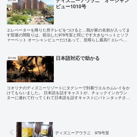
ディズニーアウラニ オーシャン
2015年
ビュー1010号
エレベーターを降りた所テレビをつけると…我が家の名前が入ってま
す部屋の間取りは、前泊した979号室と同じです大きなベットとソフ
ァーベット オーシャンビューだけあって、見晴らし最高!! エレベー
ターからも近く、1...
日本語対応で助かる
2014年
コオリナのディズニーリゾートにタクシーで到着ウエルカムレイをか
けてもらいました。 日本語を話すキャストが、チェックインカウン
ターに連れて行ってくれて日本語を話すキャストにバトンタッチされ
ました。 コンシェルジュも増えていました...
ディズニーアウラニ 979号室