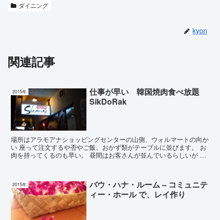
ダイニング
kyon
関連記事
仕事が早い 韓国焼肉食べ放題
2015年
SikDoRak
場所はアラモアナショッピングセンターの山側、ウォルマートの向か
い 座って注文するや否やご飯、おかず類がテーブルに並びます。 お
肉を持ってくるのも早い。 昼間はお客さんが並んでいるらしいが 私
たちが行ったのは21:00過ぎ。 そ...
パウ・ハナ・ルーム – コミュニテ
2015年
ィー・ホール で、レイ作り